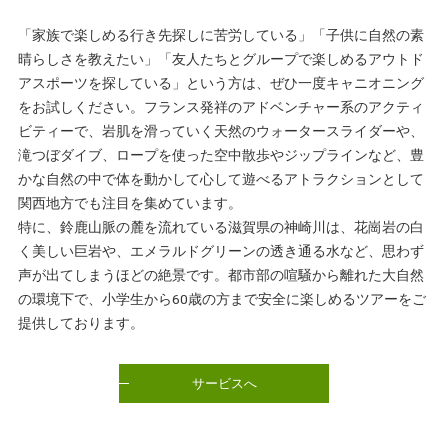
「家族で楽しめる行き先探しに苦労している」「子供に自然の素
晴らしさを教えたい」「友人たちとグループで楽しめるアウトド
アスポーツを探している」という方は、ぜひ一度キャニオニング
をお試しください。フランス発祥のアドベンチャー系のアクティ
ビティーで、岩肌を滑っていく天然のウォータースライダーや、
滝つぼダイブ、ロープを使った空中散歩やジップラインなど、豊
かな自然の中で体を動かして心して遊べるアトラクションとして
関西地方でも注目を集めています。
特に、鈴鹿山脈の麓を流れている滋賀県の神崎川は、花崗岩の白
く美しい巨岩や、エメラルドグリーンの透き通る水など、思わず
声が出てしまうほどの絶景です。都市部の喧騒から離れた大自然
の環境下で、小学生から60歳の方まで安全に楽しめるツアーをご
提供しております。
サービスへ