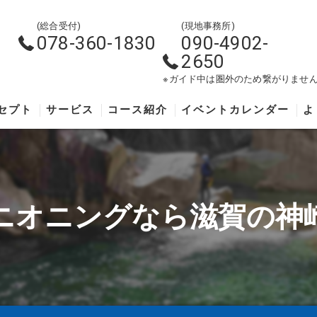
(総合受付)
(現地事務所)
078-360-1830
090-4902-
2650
※ガイド中は圏外のため繋がりませ
セプト
サービス
コース紹介
イベントカレンダー
よ
神崎川キャニオニング
湖西シャワークライミングキャニオニング
ニオニングなら滋賀の神
ロープキャニオニング
ドッグキャニオニング
鈴鹿10座トレッキング